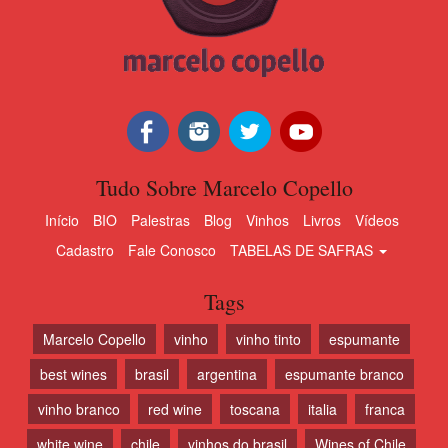
Tudo Sobre Marcelo Copello
Início
BIO
Palestras
Blog
Vinhos
Livros
Vídeos
Cadastro
Fale Conosco
TABELAS DE SAFRAS
Tags
Marcelo Copello
vinho
vinho tinto
espumante
best wines
brasil
argentina
espumante branco
vinho branco
red wine
toscana
italia
franca
white wine
chile
vinhos do brasil
Wines of Chile