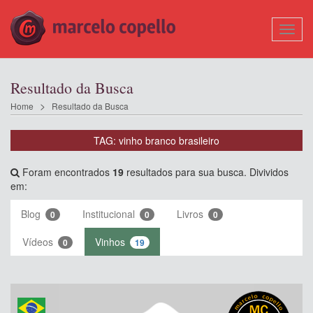
Mostr
Nave
Resultado da Busca
Home
Resultado da Busca
TAG: vinho branco brasileiro
Foram encontrados
19
resultados para sua busca. Divividos
em:
Blog
Institucional
Livros
0
0
0
Vídeos
Vinhos
0
19