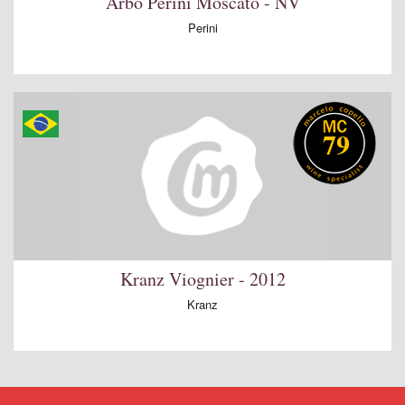
Arbo Perini Moscato - NV
Perini
79
Kranz Viognier - 2012
Kranz