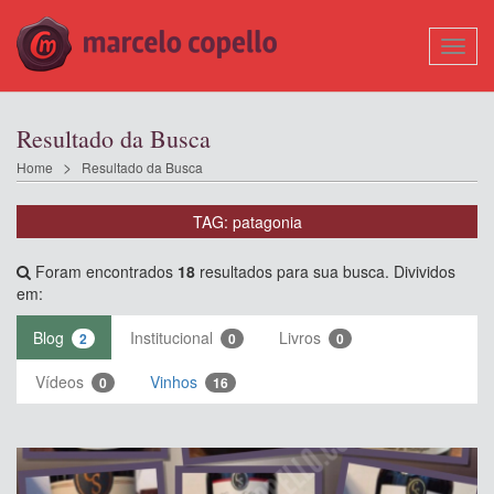
Mostr
Nave
Resultado da Busca
Home
Resultado da Busca
TAG: patagonia
Foram encontrados
18
resultados para sua busca. Divividos
em:
Blog
Institucional
Livros
2
0
0
Vídeos
Vinhos
0
16