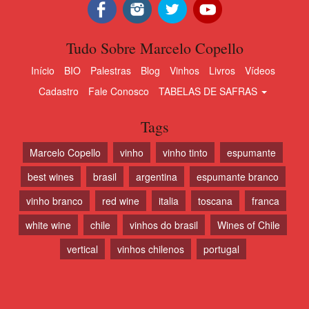
Tudo Sobre Marcelo Copello
Início
BIO
Palestras
Blog
Vinhos
Livros
Vídeos
Cadastro
Fale Conosco
TABELAS DE SAFRAS
Tags
Marcelo Copello
vinho
vinho tinto
espumante
best wines
brasil
argentina
espumante branco
vinho branco
red wine
italia
toscana
franca
white wine
chile
vinhos do brasil
Wines of Chile
vertical
vinhos chilenos
portugal