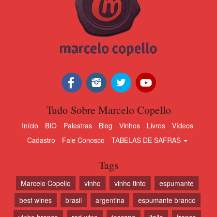
Tudo Sobre Marcelo Copello
Início
BIO
Palestras
Blog
Vinhos
Livros
Vídeos
Cadastro
Fale Conosco
TABELAS DE SAFRAS
Tags
Marcelo Copello
vinho
vinho tinto
espumante
best wines
brasil
argentina
espumante branco
vinho branco
red wine
toscana
italia
franca