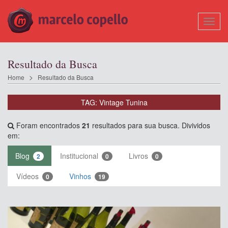
Mostr
Nave
Resultado da Busca
Home
Resultado da Busca
TAG: Vintage Tunina
Foram encontrados
21
resultados para sua busca. Divividos
em:
Blog
Institucional
Livros
2
0
0
Vídeos
Vinhos
0
19