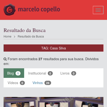
Mostr
Nave
Resultado da Busca
Home
Resultado da Busca
TAG: Casa Silva
Foram encontrados
27
resultados para sua busca. Divividos
em:
Blog
Institucional
Livros
1
0
0
Vídeos
Vinhos
0
26