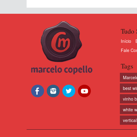
Tudo 
Início
Fale Co
Tags
Marcel
best w
vinho 
white w
vertical