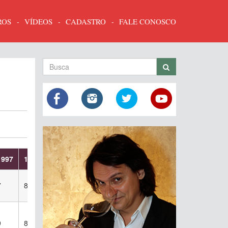
ROS
VÍDEOS
CADASTRO
FALE CONOSCO
1997
1998
1999
2000
2001
2002
2003
2004
200
7
8
8
6
8
8
8
8
8
9
8
8
6
8
8
9
8
8