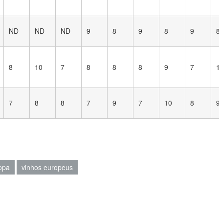
ND
ND
ND
9
8
9
8
9
8
10
7
8
8
8
9
7
7
8
8
7
9
7
10
8
opa
vinhos europeus