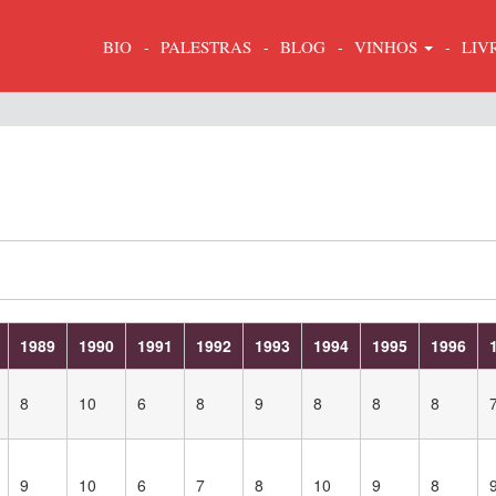
BIO
PALESTRAS
BLOG
VINHOS
LIV
1989
1990
1991
1992
1993
1994
1995
1996
8
10
6
8
9
8
8
8
9
10
6
7
8
10
9
8