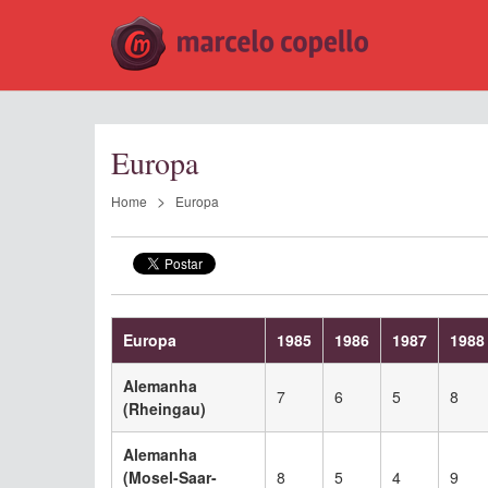
Europa
Home
Europa
Europa
1985
1986
1987
1988
Alemanha
7
6
5
8
(Rheingau)
Alemanha
(Mosel-Saar-
8
5
4
9