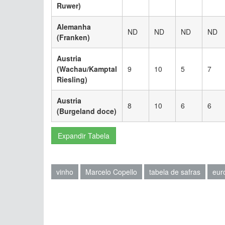
Ruwer)
Alemanha
ND
ND
ND
ND
(Franken)
Austria
(Wachau/Kamptal
9
10
5
7
Riesling)
Austria
8
10
6
6
(Burgeland doce)
Expandir Tabela
vinho
Marcelo Copello
tabela de safras
eur