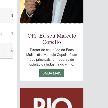
8
8
9
8
9
8
9
9
8
10
9
10
8
8
9
9
8
9
Olá! Eu sou Marcelo
Copello
Diretor de conteúdo da Baco
9
9
9
8
9
9
5
9
9
Multimidia, Marcelo Copello é um
dos principais formadores de
opinião da indústria do vinho.
SAIBA MAIS