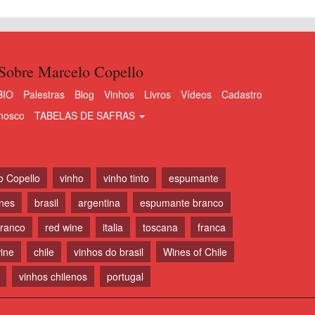
Sobre Marcelo Copello
BIO
Palestras
Blog
Vinhos
Livros
Vídeos
Cadastro
nosco
TABELAS DE SAFRAS
o Copello
vinho
vinho tinto
espumante
ines
brasil
argentina
espumante branco
branco
red wine
italia
toscana
franca
ine
chile
vinhos do brasil
Wines of Chile
vinhos chilenos
portugal