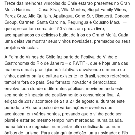
Treze das melhores vinícolas do Chile estarão presentes no Gran
Meliá Nacional – Casa Silva, Viña Montes, Siegel Family Wines,
Perez Cruz, Alto Quilipin, Apaltagua, Cono Sur, Bisquertt, Donoso
Group, Carmen, Santa Carolina, Requingua e Cousiño Macul -–
que apresentam cerca de 150 vinhos em prova livre,
acompanhados do delicioso buffet de frios do Grand Meliá. Cada
uma delas vai mostrar seus vinhos novidades, premiados ou seus
projetos vinícolas.
A Feira de Vinhos do Chile faz parte do Festival de Vinho e
Gastronomia do Rio de Janeiro – o RWFF -, que é hoje uma das
maiores e mais prestigiadas iniciativas envolvendo o mundo do
vinho, gastronomia e cultura existente no Brasil, sendo referência
também fora do país. Seu formato inovador e democrático,
envolve toda cidade e diferentes públicos, movimentando este
segmento e impactando positivamente o consumidor final. A
edição de 2017 acontece de 21 a 27 de agosto e, durante este
período, o Rio será palco de várias ações e eventos que
acontecem em vários pontos, provando que o vinho pode ser
plural e estar ao mesmo tempo num mercadão, numa balada,
numa feira de negócios, num jantar ultra sofisticado, ou num
ônibus de turismo. Para esta quinta edição, uma novidade: o Rio