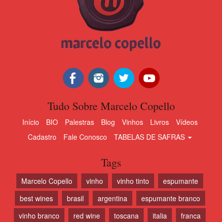
Tudo Sobre Marcelo Copello
Início
BIO
Palestras
Blog
Vinhos
Livros
Vídeos
Cadastro
Fale Conosco
TABELAS DE SAFRAS
Tags
Marcelo Copello
vinho
vinho tinto
espumante
best wines
brasil
argentina
espumante branco
vinho branco
red wine
toscana
italia
franca