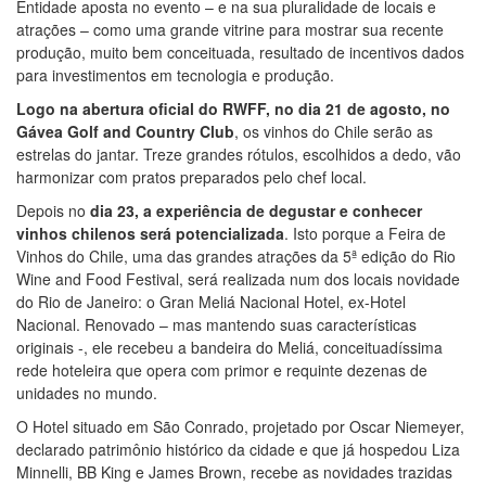
Entidade aposta no evento – e na sua pluralidade de locais e
atrações – como uma grande vitrine para mostrar sua recente
produção, muito bem conceituada, resultado de incentivos dados
para investimentos em tecnologia e produção.
Logo na abertura oficial do RWFF, no dia 21 de agosto, no
Gávea Golf and Country Club
, os vinhos do Chile serão as
estrelas do jantar. Treze grandes rótulos, escolhidos a dedo, vão
harmonizar com pratos preparados pelo chef local.
Depois no
dia 23, a experiência de degustar e conhecer
vinhos chilenos será potencializada
. Isto porque a Feira de
Vinhos do Chile, uma das grandes atrações da 5ª edição do Rio
Wine and Food Festival, será realizada num dos locais novidade
do Rio de Janeiro: o Gran Meliá Nacional Hotel, ex-Hotel
Nacional. Renovado – mas mantendo suas características
originais -, ele recebeu a bandeira do Meliá, conceituadíssima
rede hoteleira que opera com primor e requinte dezenas de
unidades no mundo.
O Hotel situado em São Conrado, projetado por Oscar Niemeyer,
declarado patrimônio histórico da cidade e que já hospedou Liza
Minnelli, BB King e James Brown, recebe as novidades trazidas