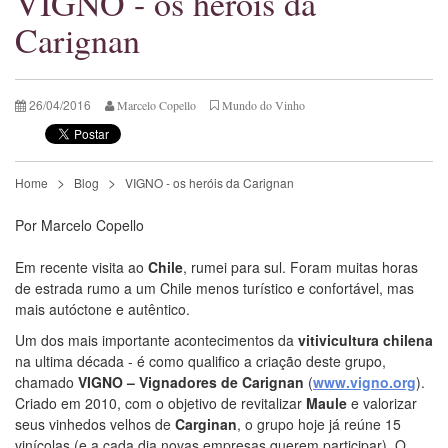
VIGNO - os heróis da
Carignan
26/04/2016
Marcelo Copello
Mundo do Vinho
Home
Blog
VIGNO - os heróis da Carignan
Por Marcelo Copello
Em recente visita ao
Chile
, rumei para sul. Foram muitas horas
de estrada rumo a um Chile menos turístico e confortável, mas
mais autóctone e autêntico.
Um dos mais importante acontecimentos da
vitivicultura chilena
na ultima década - é como qualifico a criação deste grupo,
chamado
VIGNO – Vignadores de Carignan
(
www.vigno.org
).
Criado em 2010, com o objetivo de revitalizar
Maule
e valorizar
seus vinhedos velhos de
Carginan
, o grupo hoje já reúne 15
vinícolas (e a cada dia novas empresas querem participar). O