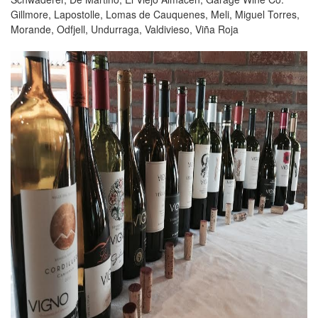
Gillmore, Lapostolle, Lomas de Cauquenes, Meli, Miguel Torres,
Morande, Odfjell, Undurraga, Valdivieso, Viña Roja