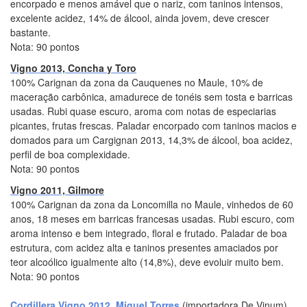
encorpado e menos amável que o nariz, com taninos intensos,
excelente acidez, 14% de álcool, ainda jovem, deve crescer
bastante.
Nota: 90 pontos
Vigno 2013, Concha y Toro
100% Carignan da zona da Cauquenes no Maule, 10% de
maceração carbônica, amadurece de tonéis sem tosta e barricas
usadas. Rubi quase escuro, aroma com notas de especiarias
picantes, frutas frescas. Paladar encorpado com taninos macios e
domados para um Cargignan 2013, 14,3% de álcool, boa acidez,
perfil de boa complexidade.
Nota: 90 pontos
Vigno 2011, Gilmore
100% Carignan da zona da Loncomilla no Maule, vinhedos de 60
anos, 18 meses em barricas francesas usadas. Rubi escuro, com
aroma intenso e bem integrado, floral e frutado. Paladar de boa
estrutura, com acidez alta e taninos presentes amaciados por
teor alcoólico igualmente alto (14,8%), deve evoluir muito bem.
Nota: 90 pontos
Cordillera Vigno 2012, Miguel Torres
(importadora De Vinum)