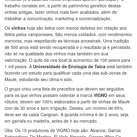
trabalho consiste em, a partir do patrimônio genético destas
vinhas antigas, fazer vinhos mais bem acabados, além de
trabalhar a comunicação, marketing e comercialização.
Os
vinhos
hoje são feitos com menos defeitos em relação aos
feitos pelos camponeses. São menos oxidados, com rendimentos
menores, mas respeitando as técnicas ancestrais. Uma tradição
de 500 anos está sendo recuperada e o resultado já é percebido,
não só na qualidade dos vinhos mas também em sua
valorização. O quilo da uva local já aumentou de 100 pesos para
1 mil pesos. A
Universidade de Enologia de Talca
está também
fazendo um estudo para qualificar cada uma das sub-zonas de
Maule, estudando seu clima e solo.
O grupo criou uma lista de preceitos que devem ser seguidos
para os que vinhos possam ostentar a marca
VIGNO
em seus
rótulos: devem ser 100% elaborados a partir de vinhas de Maule
com de 30 anos e sem irrigação. Destes, um mínimo de 65%
deve ser da casta Carignan. A guarda mínima é de 2 anos, seja
em garrafa ou madeira, antes de ir ao mercado.
Obs: Os 15 produtores de VIGNO hoje são: Alcance, Garcia
Schwaderer, De Martino, El Viejo Almacén, Garage Wine Co.