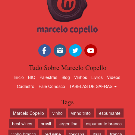
Tudo Sobre Marcelo Copello
Início
BIO
Palestras
Blog
Vinhos
Livros
Vídeos
Cadastro
Fale Conosco
TABELAS DE SAFRAS
Tags
Marcelo Copello
vinho
vinho tinto
espumante
best wines
brasil
argentina
espumante branco
vinho branco
red wine
toscana
italia
franca