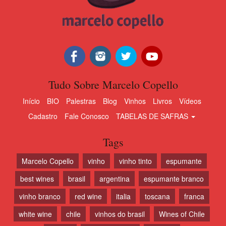
Tudo Sobre Marcelo Copello
Início
BIO
Palestras
Blog
Vinhos
Livros
Vídeos
Cadastro
Fale Conosco
TABELAS DE SAFRAS
Tags
Marcelo Copello
vinho
vinho tinto
espumante
best wines
brasil
argentina
espumante branco
vinho branco
red wine
italia
toscana
franca
white wine
chile
vinhos do brasil
Wines of Chile