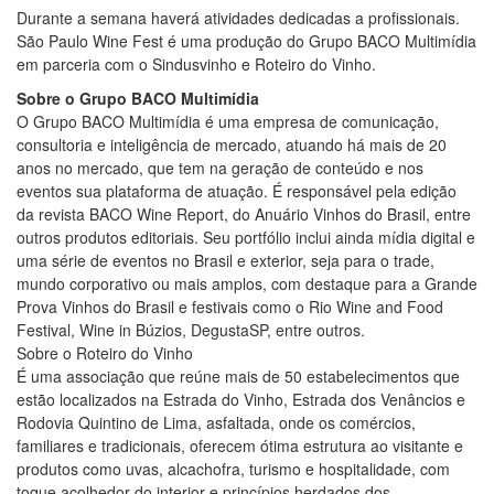
Durante a semana haverá atividades dedicadas a profissionais.
São Paulo Wine Fest é uma produção do Grupo BACO Multimídia
em parceria com o Sindusvinho e Roteiro do Vinho.
Sobre o Grupo BACO Multimídia
O Grupo BACO Multimídia é uma empresa de comunicação,
consultoria e inteligência de mercado, atuando há mais de 20
anos no mercado, que tem na geração de conteúdo e nos
eventos sua plataforma de atuação. É responsável pela edição
da revista BACO Wine Report, do Anuário Vinhos do Brasil, entre
outros produtos editoriais. Seu portfólio inclui ainda mídia digital e
uma série de eventos no Brasil e exterior, seja para o trade,
mundo corporativo ou mais amplos, com destaque para a Grande
Prova Vinhos do Brasil e festivais como o Rio Wine and Food
Festival, Wine in Búzios, DegustaSP, entre outros.
Sobre o Roteiro do Vinho
É uma associação que reúne mais de 50 estabelecimentos que
estão localizados na Estrada do Vinho, Estrada dos Venâncios e
Rodovia Quintino de Lima, asfaltada, onde os comércios,
familiares e tradicionais, oferecem ótima estrutura ao visitante e
produtos como uvas, alcachofra, turismo e hospitalidade, com
toque acolhedor do interior e princípios herdados dos