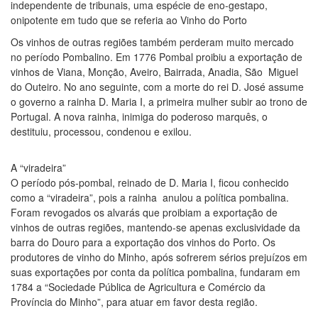
independente de tribunais, uma espécie de eno-gestapo,
onipotente em tudo que se referia ao Vinho do Porto
Os vinhos de outras regiões também perderam muito mercado
no período Pombalino. Em 1776 Pombal proibiu a exportação de
vinhos de Viana, Monção, Aveiro, Bairrada, Anadia, São Miguel
do Outeiro. No ano seguinte, com a morte do rei D. José assume
o governo a rainha D. Maria I, a primeira mulher subir ao trono de
Portugal. A nova rainha, inimiga do poderoso marquês, o
destituiu, processou, condenou e exilou.
A “viradeira”
O período pós-pombal, reinado de D. Maria I, ficou conhecido
como a “viradeira”, pois a rainha anulou a política pombalina.
Foram revogados os alvarás que proibiam a exportação de
vinhos de outras regiões, mantendo-se apenas exclusividade da
barra do Douro para a exportação dos vinhos do Porto. Os
produtores de vinho do Minho, após sofrerem sérios prejuízos em
suas exportações por conta da política pombalina, fundaram em
1784 a “Sociedade Pública de Agricultura e Comércio da
Província do Minho”, para atuar em favor desta região.