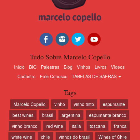
Tudo Sobre Marcelo Copello
Início
BIO
Palestras
Blog
Vinhos
Livros
Vídeos
Cadastro
Fale Conosco
TABELAS DE SAFRAS
Tags
Marcelo Copello
vinho
vinho tinto
espumante
best wines
brasil
argentina
espumante branco
vinho branco
red wine
italia
toscana
franca
white wine
chile
vinhos do brasil
Wines of Chile