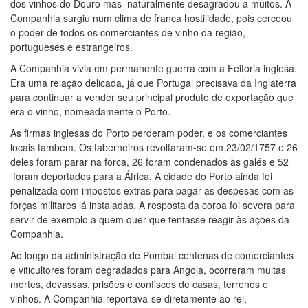
dos vinhos do Douro mas naturalmente desagradou a muitos. A
Companhia surgiu num clima de franca hostilidade, pois cerceou
o poder de todos os comerciantes de vinho da região,
portugueses e estrangeiros.
A Companhia vivia em permanente guerra com a Feitoria inglesa.
Era uma relação delicada, já que Portugal precisava da Inglaterra
para continuar a vender seu principal produto de exportação que
era o vinho, nomeadamente o Porto.
As firmas inglesas do Porto perderam poder, e os comerciantes
locais também. Os taberneiros revoltaram-se em 23/02/1757 e 26
deles foram parar na forca, 26 foram condenados às galés e 52
foram deportados para a África. A cidade do Porto ainda foi
penalizada com impostos extras para pagar as despesas com as
forças militares lá instaladas. A resposta da coroa foi severa para
servir de exemplo a quem quer que tentasse reagir às ações da
Companhia.
Ao longo da administração de Pombal centenas de comerciantes
e viticultores foram degradados para Angola, ocorreram muitas
mortes, devassas, prisões e confiscos de casas, terrenos e
vinhos. A Companhia reportava-se diretamente ao rei,