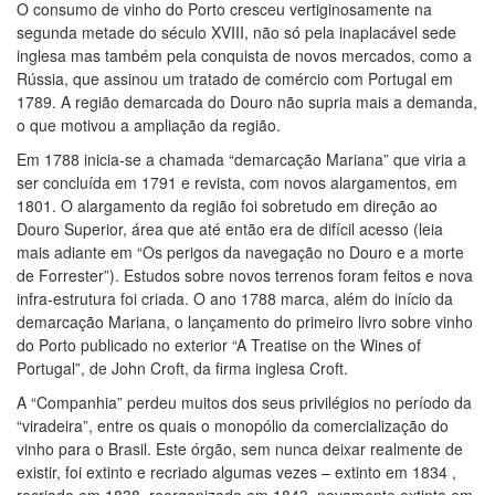
O consumo de vinho do Porto cresceu vertiginosamente na
segunda metade do século XVIII, não só pela inaplacável sede
inglesa mas também pela conquista de novos mercados, como a
Rússia, que assinou um tratado de comércio com Portugal em
1789. A região demarcada do Douro não supria mais a demanda,
o que motivou a ampliação da região.
Em 1788 inicia-se a chamada “demarcação Mariana” que viria a
ser concluída em 1791 e revista, com novos alargamentos, em
1801. O alargamento da região foi sobretudo em direção ao
Douro Superior, área que até então era de difícil acesso (leia
mais adiante em “Os perigos da navegação no Douro e a morte
de Forrester”). Estudos sobre novos terrenos foram feitos e nova
infra-estrutura foi criada. O ano 1788 marca, além do início da
demarcação Mariana, o lançamento do primeiro livro sobre vinho
do Porto publicado no exterior “A Treatise on the Wines of
Portugal”, de John Croft, da firma inglesa Croft.
A “Companhia” perdeu muitos dos seus privilégios no período da
“viradeira”, entre os quais o monopólio da comercialização do
vinho para o Brasil. Este órgão, sem nunca deixar realmente de
existir, foi extinto e recriado algumas vezes – extinto em 1834 ,
recriado em 1838, reorganizada em 1843, novamente extinta em