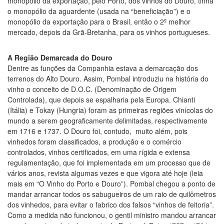
monopólio da exportação, pelo Porto, dos vinhos do Douro, tinha
o monopólio da aguardente (usada na “beneficiação”) e o
monopólio da exportação para o Brasil, então o 2º melhor
mercado, depois da Grã-Bretanha, para os vinhos portugueses.
A Região Demarcada do Douro
Dentre as funções da Companhia estava a demarcação dos
terrenos do Alto Douro. Assim, Pombal introduziu na história do
vinho o conceito de D.O.C. (Denominação de Origem
Controlada), que depois se espalharia pela Europa. Chianti
(Itália) e Tokay (Hungria) foram as primeiras regiões vinícolas do
mundo a serem geograficamente delimitadas, respectivamente
em 1716 e 1737. O Douro foi, contudo, muito além, pois
vinhedos foram classificados, a produção e o comércio
controlados, vinhos certificados, em uma rígida e extensa
regulamentação, que foi implementada em um processo que de
vários anos, revista algumas vezes e que vigora até hoje (leia
mais em “O Vinho do Porto e Douro”). Pombal chegou a ponto de
mandar arrancar todos os sabugueiros de um raio de quilômetros
dos vinhedos, para evitar o fabrico dos falsos “vinhos de feitoria”.
Como a medida não funcionou, o gentil ministro mandou arrancar