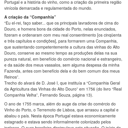
Portugal e a história do vinho, como a criação da primeira região
vinícola demarcada e regulamentada do mundo.
A criação da “Companhia”
“Eu el-rei, faço saber... que os principais lavradores de cima do
Douro, e homens bons da cidade do Porto, nelas enunciados,
fizeram e ordenaram com meu real consentimento [os cinqüenta
e três capítulos e condições], para formarem uma Companhia,
que sustentando competentemente a cultura das vinhas do Alto
Douro, conserve ao mesmo tempo as produções delas na sua
pureza natural, em benefício do comércio nacional e estrangeiro,
e da saúde dos meus vassalos, sem alguma despesa da minha
Fazenda, antes com benefício dela e do bem comum dos meus
Reinos”.
Trecho do alvará de D. José I, que instituía a “Companhia Geral
da Agricultura das Vinhas do Alto Douro” em 1756 (do livro “Real
Companhia Velha”, Fernando Souza, página 13).
O ano de 1755 marca, além do auge da crise do comércio do
Vinho do Porto, o Terremoto de Lisboa, que arrasou a capital e
abalou o país. Nesta época Portugal estava economicamente
estagnado e estava sendo informalmente colonizado pelos
ingleses. O ouro brasileiro dissimulava esta situação. O início da