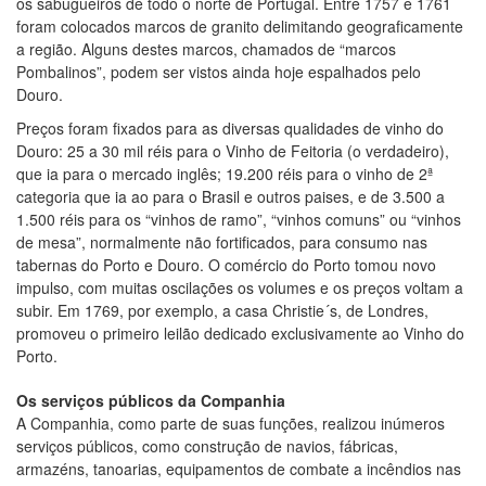
os sabugueiros de todo o norte de Portugal. Entre 1757 e 1761
foram colocados marcos de granito delimitando geograficamente
a região. Alguns destes marcos, chamados de “marcos
Pombalinos”, podem ser vistos ainda hoje espalhados pelo
Douro.
Preços foram fixados para as diversas qualidades de vinho do
Douro: 25 a 30 mil réis para o Vinho de Feitoria (o verdadeiro),
que ia para o mercado inglês; 19.200 réis para o vinho de 2ª
categoria que ia ao para o Brasil e outros paises, e de 3.500 a
1.500 réis para os “vinhos de ramo”, “vinhos comuns” ou “vinhos
de mesa”, normalmente não fortificados, para consumo nas
tabernas do Porto e Douro. O comércio do Porto tomou novo
impulso, com muitas oscilações os volumes e os preços voltam a
subir. Em 1769, por exemplo, a casa Christie´s, de Londres,
promoveu o primeiro leilão dedicado exclusivamente ao Vinho do
Porto.
Os serviços públicos da Companhia
A Companhia, como parte de suas funções, realizou inúmeros
serviços públicos, como construção de navios, fábricas,
armazéns, tanoarias, equipamentos de combate a incêndios nas