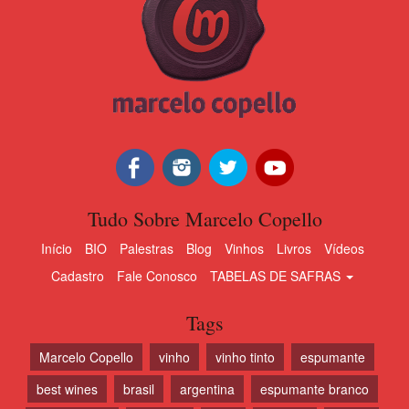
Tudo Sobre Marcelo Copello
Início
BIO
Palestras
Blog
Vinhos
Livros
Vídeos
Cadastro
Fale Conosco
TABELAS DE SAFRAS
Tags
Marcelo Copello
vinho
vinho tinto
espumante
best wines
brasil
argentina
espumante branco