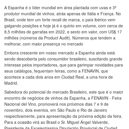
A Espanha é o líder mundial em área plantada com uvas e 3º
produtor mundial de vinhos, atrás apenas de Itália e França. No
Brasil, onde tem um forte recall de marca, o país ibérico vem
galgando posições e hoje já é o quinto em volume, com cerca de
8,5 milhões de garrafas em 2022, e sexto em valor, com US$ 17
milhões (números da Product Audit). Números que tendem a
melhorar, com maior presença no mercado
Embora crescente em nosso mercado a Espanha ainda está
sendo descoberta pelo consumidor brasileiro, suscitando grande
interesse pelos importadores, que para garimpar novidades para
seus catálogos, fequentam feiras, como a FENAVIN, que
acontece a cada dois anos em Ciudad Real, a uma hora de
Madrid.
Sabedora do potencial do mercado Brasileiro, este que é o maior
encontro de negócios de vinhos da Espanha, a FENAVIN - Feira
Nacional del Vino, promoverá nos próximos dias 7 e 9 de
novembro, dois eventos, em São Paulo e Rio de Janeiro
respectivamente, para apresentação da próxima edição da feira.
Para a ocasião virá ao Brasil o Sr. Miguel Ángel Valverde,
Presidente da Excelentíssima Diputación Provincial de Ciudad