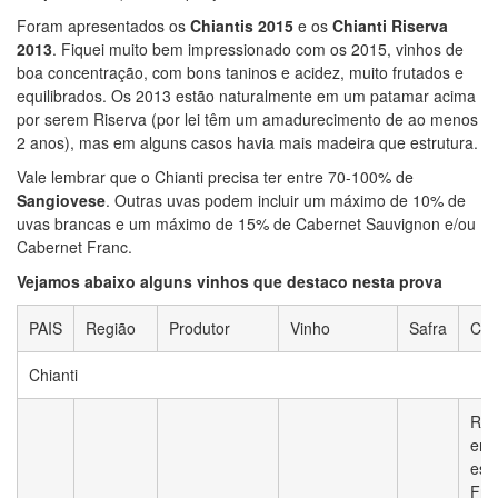
Foram apresentados os
Chiantis 2015
e os
Chianti Riserva
2013
. Fiquei muito bem impressionado com os 2015, vinhos de
boa concentração, com bons taninos e acidez, muito frutados e
equilibrados. Os 2013 estão naturalmente em um patamar acima
por serem Riserva (por lei têm um amadurecimento de ao menos
2 anos), mas em alguns casos havia mais madeira que estrutura.
Vale lembrar que o Chianti precisa ter entre 70-100% de
Sangiovese
. Outras uvas podem incluir um máximo de 10% de
uvas brancas e um máximo de 15% de Cabernet Sauvignon e/ou
Cabernet Franc.
Vejamos abaixo alguns vinhos que destaco nesta prova
PAIS
Região
Produtor
Vinho
Safra
Com
Chianti
Rub
entr
esc
Fru