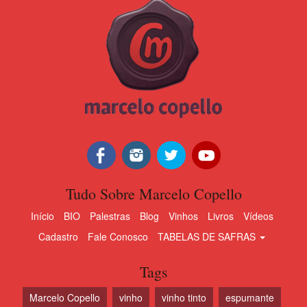
e m
a p
ida
Rub
entr
esc
Ar
fru
fres
Pal
Itália
Toscana
Ruffino
Chianti
2015
com
aqu
Tudo Sobre Marcelo Copello
emb
dom
Início
BIO
Palestras
Blog
Vinhos
Livros
Vídeos
mac
Sim
Cadastro
Fale Conosco
TABELAS DE SAFRAS
be
ela
Tags
Rub
Marcelo Copello
vinho
vinho tinto
espumante