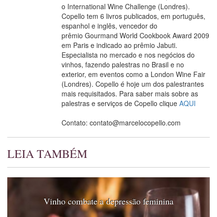
fre
o International Wine Challenge (Londres).
frut
Copello tem 6 livros publicados, em português,
foc
espanhol e inglês, vencedor do
frut
prêmio Gourmand World Cookbook Award 2009
ver
em Paris e indicado ao prêmio Jabuti.
co
Especialista no mercado e nos negócios do
not
vinhos, fazendo palestras no Brasil e no
Fattoria Il
Chianti Colli
bos
exterior, em eventos como a London Wine Fair
Itália
Toscana
2015
Poderaccio
Senesi
e d
(Londres). Copello é hoje um dos palestrantes
esp
mais requisitados. Para saber mais sobre as
Pal
palestras e serviços de Copello clique
AQUI
e m
Contato: contato@marcelocopello.com
a d
de 
aci
LEIA TAMBÉM
que
fiqu
gas
Boa
tipi
Vinho combate a depressão feminina
mui