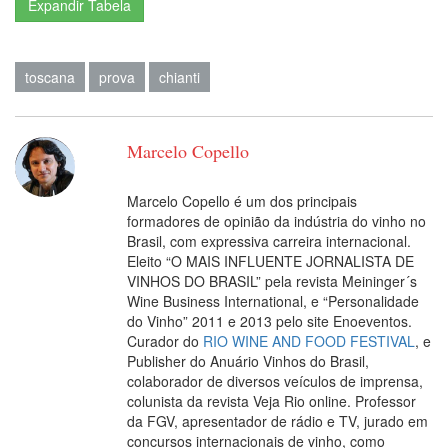
Expandir Tabela
Rub
entr
esc
toscana
prova
chianti
Ar
per
mui
Marcelo Copello
Fattoria
fra
Itália
Toscana
Chianti
2015
Poggio Alloro
flor
Pal
Marcelo Copello é um dos principais
e m
formadores de opinião da indústria do vinho no
boa
Brasil, com expressiva carreira internacional.
Exc
Eleito “O MAIS INFLUENTE JORNALISTA DE
VINHOS DO BRASIL” pela revista Meininger´s
um 
Wine Business International, e “Personalidade
mai
do Vinho” 2011 e 2013 pelo site Enoeventos.
Curador do
RIO WINE AND FOOD FESTIVAL
, e
Rub
Publisher do Anuário Vinhos do Brasil,
entr
colaborador de diversos veículos de imprensa,
esc
colunista da revista Veja Rio online. Professor
Ar
da FGV, apresentador de rádio e TV, jurado em
inte
concursos internacionais de vinho, como