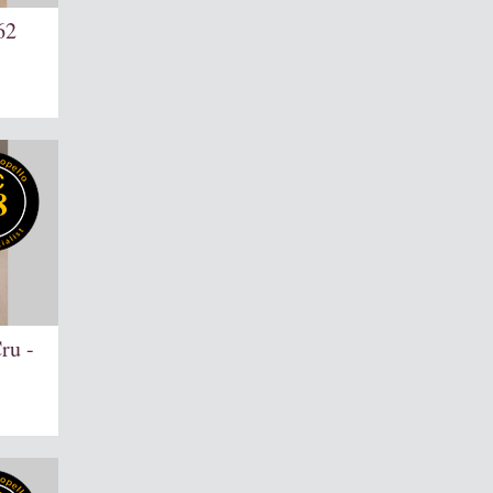
62
8
ru -