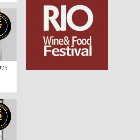
7
975
2