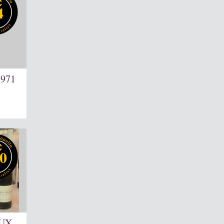
4
1971
0
UX