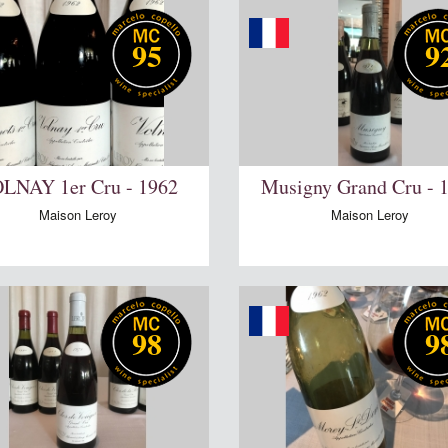
95
9
LNAY 1er Cru - 1962
Musigny Grand Cru - 
Maison Leroy
Maison Leroy
98
9