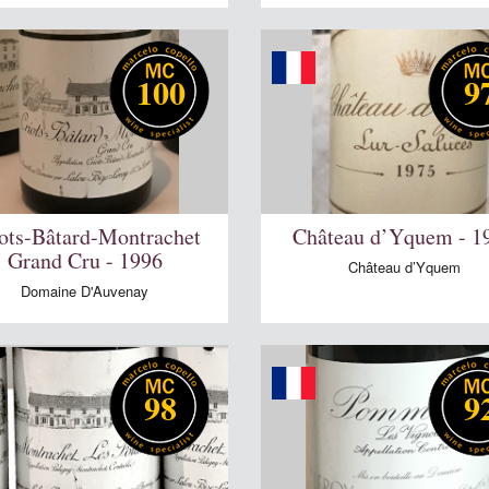
100
9
ots-Bâtard-Montrachet
Château d’Yquem - 1
Grand Cru - 1996
Château d’Yquem
Domaine D'Auvenay
98
9