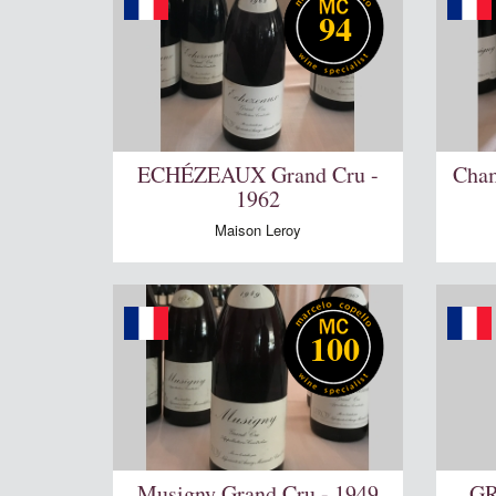
94
ECHÉZEAUX Grand Cru -
Cham
1962
Maison Leroy
100
Musigny Grand Cru - 1949
G