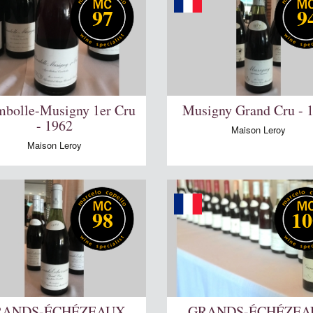
97
9
bolle-Musigny 1er Cru
Musigny Grand Cru - 
- 1962
Maison Leroy
Maison Leroy
98
10
RANDS-ÉCHÉZEAUX
GRANDS-ÉCHÉZEA