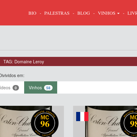
BIO
PALESTRAS
BLOG
VINHOS
LIV
TAG: Domaine Leroy
Divividos em:
ídeos
Vinhos
0
58
96
9